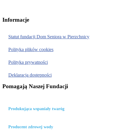
Numer konta:
PL 66 1240 4416 1111 0010 6242 4803
Informacje
Statut fundacji Dom Seniora w Pierzchnicy
Polityka plików cookies
Polityka prywatności
Deklaracja dostępności
Pomagają Naszej Fundacji
Gminna Mleczarnia w Pierzchnicy
Produkująca wspaniały twaróg
Zakład komunalny w Pierzchnicy
Producent zdrowej wody