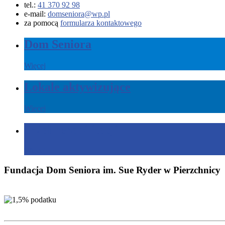
tel.:
41 370 92 98
e-mail:
domseniora@wp.pl
za pomocą
formularza kontaktowego
Dom Seniora
Więcej
Lokale aktywizujące
Więcej
Dział rehabilitacji
Więcej
Fundacja Dom Seniora im. Sue Ryder w Pierzchnicy
Zachęcamy do przekazania 1,5% podatku na ce
Nr KRS: 0000165620