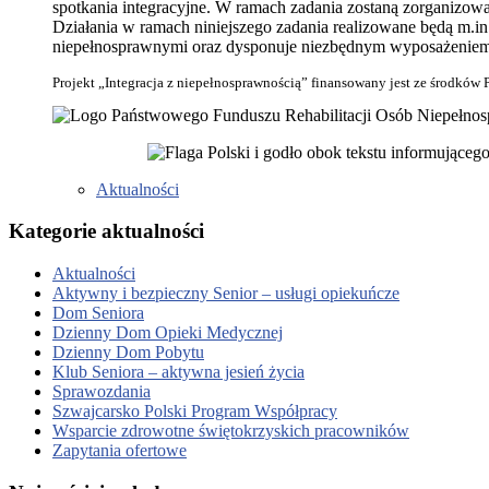
spotkania integracyjne. W ramach zadania zostaną zorganizowane
Działania w ramach niniejszego zadania realizowane będą m.i
niepełnosprawnymi oraz dysponuje niezbędnym wyposażeniem do
Projekt „Integracja z niepełnosprawnością” finansowany jest ze środk
Aktualności
Kategorie aktualności
Aktualności
Aktywny i bezpieczny Senior – usługi opiekuńcze
Dom Seniora
Dzienny Dom Opieki Medycznej
Dzienny Dom Pobytu
Klub Seniora – aktywna jesień życia
Sprawozdania
Szwajcarsko Polski Program Współpracy
Wsparcie zdrowotne świętokrzyskich pracowników
Zapytania ofertowe