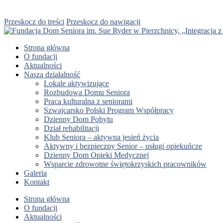
Przeskocz do treści
Przeskocz do nawigacji
Strona główna
O fundacji
Aktualności
Nasza działalność
Lokale aktywizujące
Rozbudowa Domu Seniora
Praca kulturalna z seniorami
Szwajcarsko Polski Program Współpracy
Dzienny Dom Pobytu
Dział rehabilitacji
Klub Seniora – aktywna jesień życia
Aktywny i bezpieczny Senior – usługi opiekuńcze
Dzienny Dom Opieki Medycznej
Wsparcie zdrowotne świętokrzyskich pracowników
Galeria
Kontakt
Strona główna
O fundacji
Aktualności