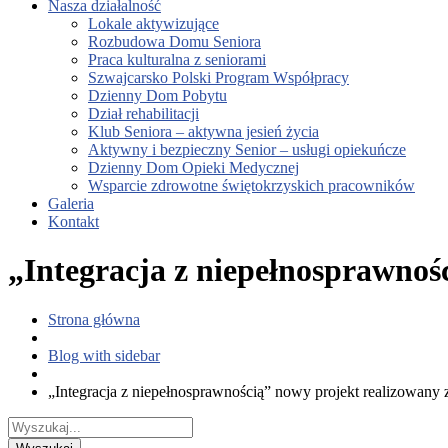
Nasza działalność
Lokale aktywizujące
Rozbudowa Domu Seniora
Praca kulturalna z seniorami
Szwajcarsko Polski Program Współpracy
Dzienny Dom Pobytu
Dział rehabilitacji
Klub Seniora – aktywna jesień życia
Aktywny i bezpieczny Senior – usługi opiekuńcze
Dzienny Dom Opieki Medycznej
Wsparcie zdrowotne świętokrzyskich pracowników
Galeria
Kontakt
„Integracja z niepełnosprawnoś
Strona główna
Blog with sidebar
„Integracja z niepełnosprawnością” nowy projekt realizowany