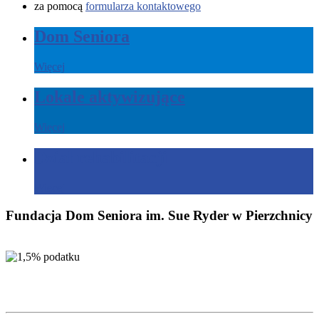
za pomocą
formularza kontaktowego
Dom Seniora
Więcej
Lokale aktywizujące
Więcej
Dział rehabilitacji
Więcej
Fundacja Dom Seniora im. Sue Ryder w Pierzchnicy
Zachęcamy do przekazania 1,5% podatku na
cele statutowe Fundacji Dom Seniora im.
Sue Ryder w Pierzchnicy.
Nr KRS: 0000165620