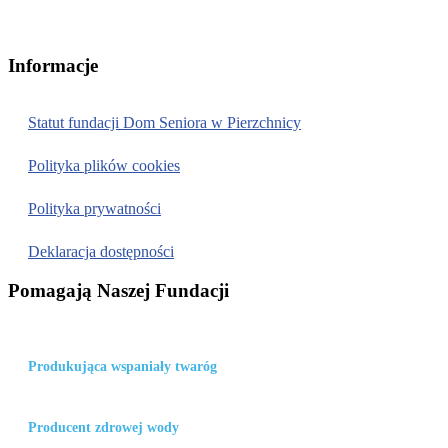
Numer konta:
PL 66 1240 4416 1111 0010 6242 4803
Informacje
Statut fundacji Dom Seniora w Pierzchnicy
Polityka plików cookies
Polityka prywatności
Deklaracja dostępności
Pomagają Naszej Fundacji
Gminna Mleczarnia w Pierzchnicy
Produkująca wspaniały twaróg
Zakład komunalny w Pierzchnicy
Producent zdrowej wody