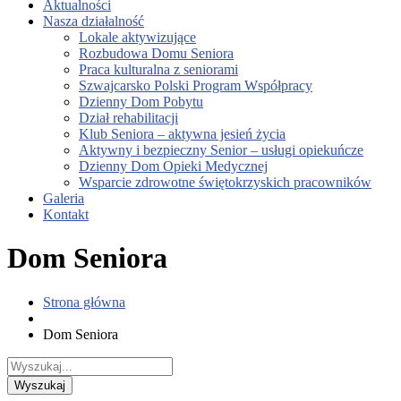
Aktualności
Nasza działalność
Lokale aktywizujące
Rozbudowa Domu Seniora
Praca kulturalna z seniorami
Szwajcarsko Polski Program Współpracy
Dzienny Dom Pobytu
Dział rehabilitacji
Klub Seniora – aktywna jesień życia
Aktywny i bezpieczny Senior – usługi opiekuńcze
Dzienny Dom Opieki Medycznej
Wsparcie zdrowotne świętokrzyskich pracowników
Galeria
Kontakt
Dom Seniora
Strona główna
Dom Seniora