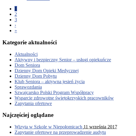
1
2
3
›
»
Kategorie aktualności
Aktualności
Aktywny i bezpieczny Senior – usługi opiekuńcze
Dom Seniora
Dzienny Dom Opieki Medycznej
Dzienny Dom Pobytu
Klub Seniora – aktywna jesień życia
Sprawozdania
Szwajcarsko Polski Program Współpracy
Wsparcie zdrowotne świętokrzyskich pracowników
Zapytania ofertowe
Najczęściej oglądane
Wizyta w Szkole w Niepołomicach
11 września 2017
Zapytanie ofertowe na przeprowadzenie audytu