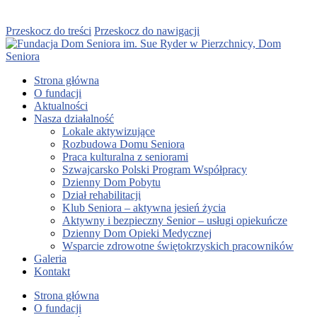
Przeskocz do treści
Przeskocz do nawigacji
Strona główna
O fundacji
Aktualności
Nasza działalność
Lokale aktywizujące
Rozbudowa Domu Seniora
Praca kulturalna z seniorami
Szwajcarsko Polski Program Współpracy
Dzienny Dom Pobytu
Dział rehabilitacji
Klub Seniora – aktywna jesień życia
Aktywny i bezpieczny Senior – usługi opiekuńcze
Dzienny Dom Opieki Medycznej
Wsparcie zdrowotne świętokrzyskich pracowników
Galeria
Kontakt
Strona główna
O fundacji